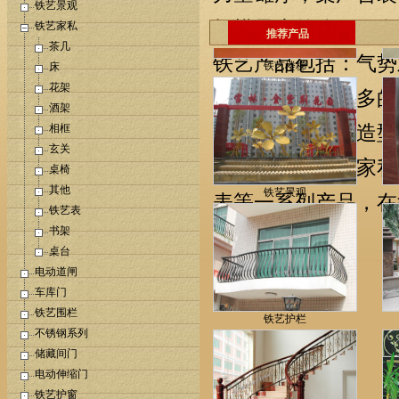
铁艺景观
规模最大的公司，在
铁艺家私
推荐产品
茶几
铁艺产品包括：气势
铁艺楼梯
床
花架
艺大门、样式众多的
酒架
花样繁多的铁艺造型
相框
玄关
做工精美的铁艺家私
桌椅
其他
铁艺景观
表等一系列产品，在
铁艺表
书架
桌台
电动道闸
车库门
铁艺围栏
铁艺护栏
不锈钢系列
储藏间门
电动伸缩门
铁艺护窗