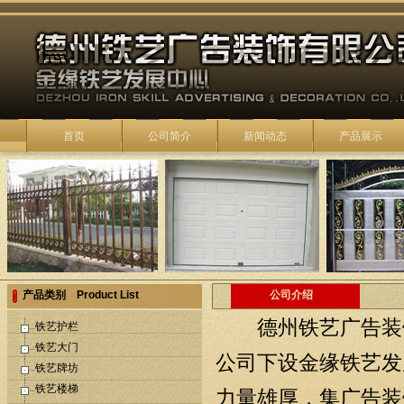
铁艺景观
首页
公司简介
新闻动态
产品展示
铁艺护栏
产品类别 Product List
公司介绍
德州铁艺广告装饰
铁艺护栏
铁艺楼梯
铁艺大门
公司下设金缘铁艺发
铁艺牌坊
铁艺楼梯
力量雄厚，集广告装