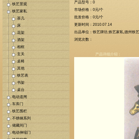
产品型号：0
铁艺景观
市场价格：0元/个
铁艺家私
批发价格：0元/个
茶几
更新时间：2010.07.14
床
出品单位：铁艺牌坊,铁艺家私,德州铁艺
花架
浏览次数：
酒架
相框
玄关
产品详细介绍：
桌椅
其他
铁艺表
书架
桌台
电动道闸
车库门
铁艺围栏
不锈钢系列
储藏间门
电动伸缩门