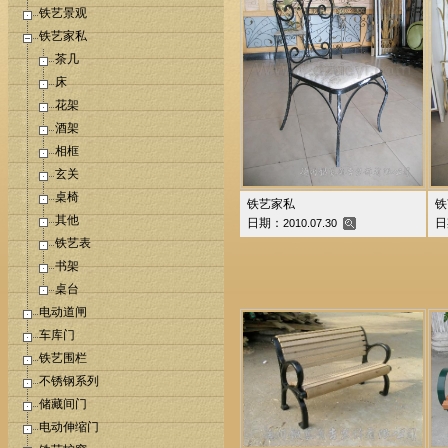
铁艺景观
铁艺家私
茶几
床
花架
酒架
相框
玄关
桌椅
铁艺家私
铁
其他
日期：
日
2010.07.30
铁艺表
书架
桌台
电动道闸
车库门
铁艺围栏
不锈钢系列
储藏间门
电动伸缩门