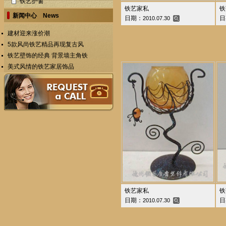
铁艺护窗
铁艺家私
铁
新闻中心 News
日期：
日
2010.07.30
建材迎来涨价潮
5款风尚铁艺精品再现复古风
铁艺壁饰的经典 背景墙主角铁
美式风情的铁艺家居饰品
铁艺家私
铁
日期：
日
2010.07.30