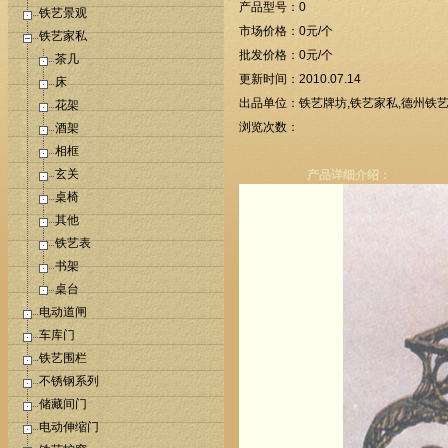
产品型号：0
铁艺景观
市场价格：0元/个
铁艺家私
批发价格：0元/个
茶几
更新时间：2010.07.14
床
出品单位：铁艺牌坊,铁艺家私,德州铁艺
花架
浏览次数：
酒架
相框
玄关
产品详细介绍：
桌椅
其他
铁艺表
书架
桌台
电动道闸
车库门
铁艺围栏
不锈钢系列
储藏间门
电动伸缩门