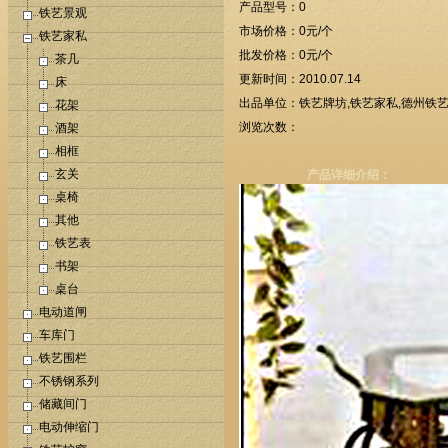
产品型号：0
铁艺景观
市场价格：0元/个
铁艺家私
批发价格：0元/个
茶几
更新时间：2010.07.14
床
出品单位：铁艺牌坊,铁艺家私,德州铁艺
花架
浏览次数：
酒架
相框
玄关
产品详细介绍：
桌椅
其他
铁艺表
书架
桌台
电动道闸
车库门
铁艺围栏
不锈钢系列
储藏间门
电动伸缩门