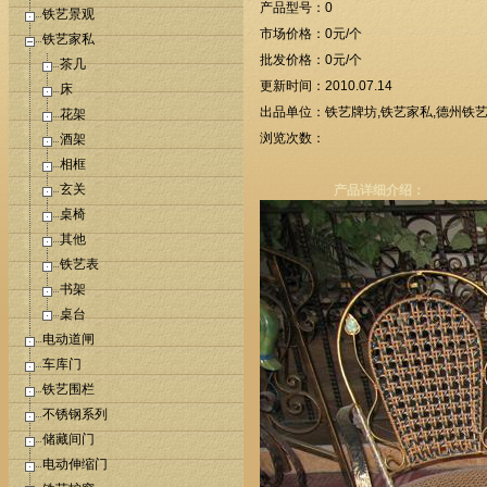
产品型号：0
铁艺景观
市场价格：0元/个
铁艺家私
批发价格：0元/个
茶几
更新时间：2010.07.14
床
出品单位：铁艺牌坊,铁艺家私,德州铁艺
花架
浏览次数：
酒架
相框
玄关
产品详细介绍：
桌椅
其他
铁艺表
书架
桌台
电动道闸
车库门
铁艺围栏
不锈钢系列
储藏间门
电动伸缩门