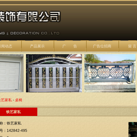
新闻动态
产品展示
广 告
广告位招商
留 言
铁艺家私
-
桌椅
铁艺家私
称：铁艺家私
：142842-495