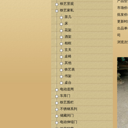
产品型
铁艺景观
市场价
铁艺家私
批发价
茶几
更新时间
床
出品单
花架
司
酒架
浏览次
相框
玄关
桌椅
其他
铁艺表
书架
桌台
电动道闸
车库门
铁艺围栏
不锈钢系列
储藏间门
电动伸缩门